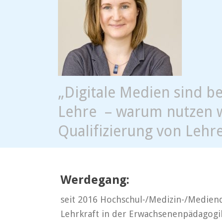
„Digitale Medien sind be
Lehre – warum nutzen wi
Qualifizierung von Lehr
Werdegang:
seit 2016 Hochschul-/Medizin-/Mediend
Lehrkraft in der Erwachsenenpädagogik