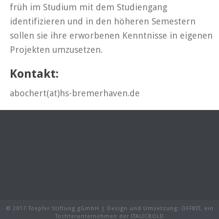
früh im Studium mit dem Studiengang
identifizieren und in den höheren Semestern
sollen sie ihre erworbenen Kenntnisse in eigenen
Projekten umzusetzen.
Kontakt:
abochert(at)hs-bremerhaven.de
© 2017 Toepfer Stiftung gGmbH | Design und Umsetzung:
OFFBIT
, ein
Tochterunternehmen der
ITALICBOLD