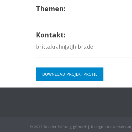
Themen:
Kontakt:
britta.krahn[at]h-brs.de
DOWNLOAD PROJEKTPROFIL
© 2017 Toepfer Stiftung gGmbH | Design und Umsetzun