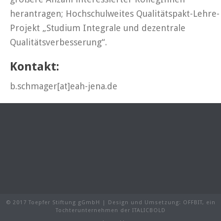
herantragen; Hochschulweites Qualitätspakt-Lehre-
Projekt „Studium Integrale und dezentrale
Qualitätsverbesserung“.
Kontakt:
b.schmager[at]eah-jena.de
© 2017 Toepfer Stiftung gGmbH | Design und Umsetzung:
OFFBIT
, ein
Tochterunternehmen der
ITALICBOLD