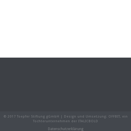
© 2017 Toepfer Stiftung gGmbH | Design und Umsetzung:
OFFBIT
, ein
Tochterunternehmen der
ITALICBOLD
Datenschutzerklärung