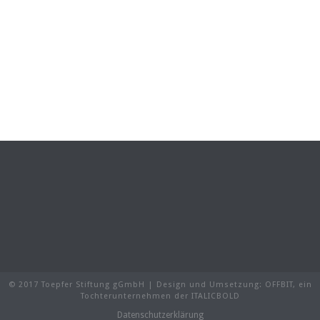
© 2017 Toepfer Stiftung gGmbH | Design und Umsetzung:
OFFBIT
, ein
Tochterunternehmen der
ITALICBOLD
Datenschutzerklärung