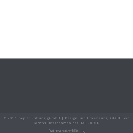
© 2017 Toepfer Stiftung gGmbH | Design und Umsetzung:
OFFBIT
, ein
Tochterunternehmen der
ITALICBOLD
Datenschutzerklärung