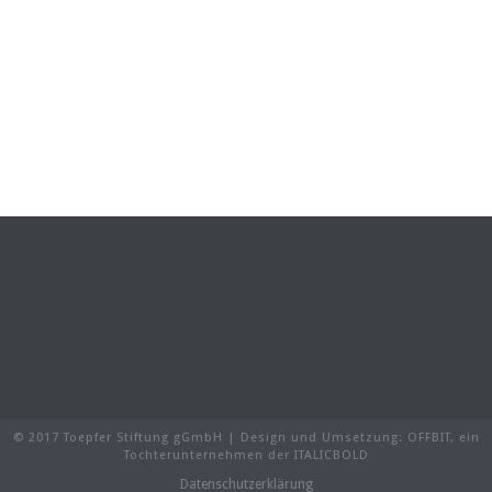
© 2017 Toepfer Stiftung gGmbH | Design und Umsetzung:
OFFBIT
, ein
Tochterunternehmen der
ITALICBOLD
Datenschutzerklärung