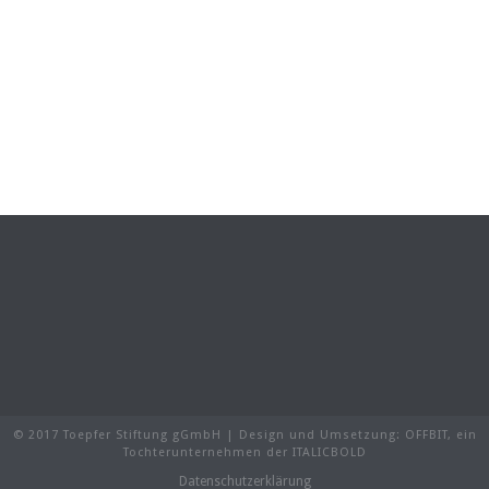
© 2017 Toepfer Stiftung gGmbH | Design und Umsetzung:
OFFBIT
, ein
Tochterunternehmen der
ITALICBOLD
Datenschutzerklärung