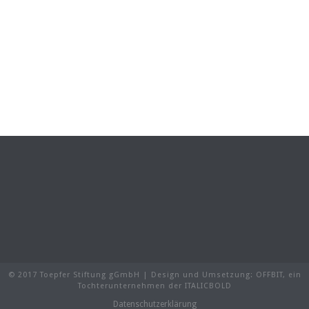
© 2017 Toepfer Stiftung gGmbH | Design und Umsetzung:
OFFBIT
, ein
Tochterunternehmen der
ITALICBOLD
Datenschutzerklärung