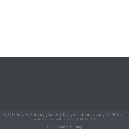
© 2017 Toepfer Stiftung gGmbH | Design und Umsetzung:
OFFBIT
, ein
Tochterunternehmen der
ITALICBOLD
Datenschutzerklärung