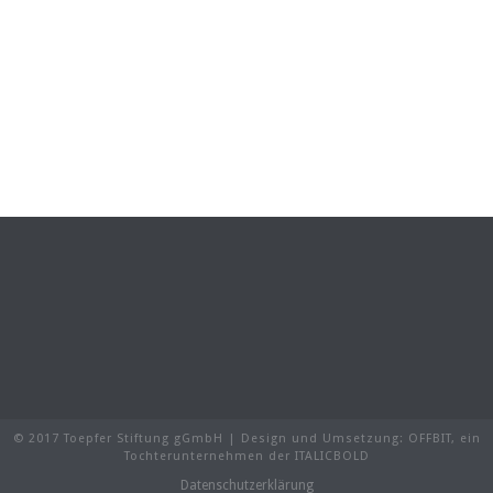
© 2017 Toepfer Stiftung gGmbH | Design und Umsetzung:
OFFBIT
, ein
Tochterunternehmen der
ITALICBOLD
Datenschutzerklärung