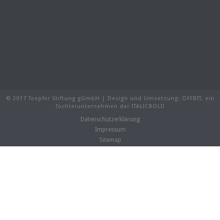
© 2017 Toepfer Stiftung gGmbH | Design und Umsetzung:
OFFBIT
, ein
Tochterunternehmen der
ITALICBOLD
Datenschutzerklärung
Impressum
Sitemap