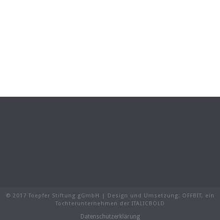
© 2017 Toepfer Stiftung gGmbH | Design und Umsetzung:
OFFBIT
, ein
Tochterunternehmen der
ITALICBOLD
Datenschutzerklärung