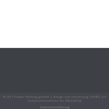
© 2017 Toepfer Stiftung gGmbH | Design und Umsetzung:
OFFBIT
, ein
Tochterunternehmen der
ITALICBOLD
Datenschutzerklärung