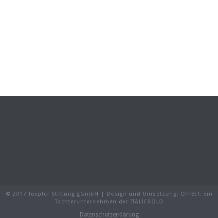
© 2017 Toepfer Stiftung gGmbH | Design und Umsetzung:
OFFBIT
, ein
Tochterunternehmen der
ITALICBOLD
Datenschutzerklärung