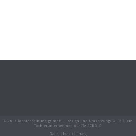
© 2017 Toepfer Stiftung gGmbH | Design und Umsetzung:
OFFBIT
, ein
Tochterunternehmen der
ITALICBOLD
Datenschutzerklärung