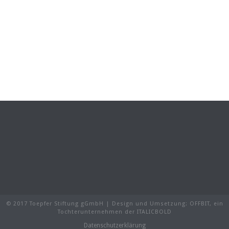
© 2017 Toepfer Stiftung gGmbH | Design und Umsetzung:
OFFBIT
, ein
Tochterunternehmen der
ITALICBOLD
Datenschutzerklärung