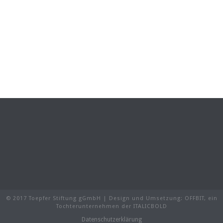
© 2017 Toepfer Stiftung gGmbH | Design und Umsetzung:
OFFBIT
, ein
Tochterunternehmen der
ITALICBOLD
Datenschutzerklärung