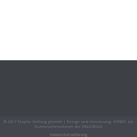
© 2017 Toepfer Stiftung gGmbH | Design und Umsetzung:
OFFBIT
, ein
Tochterunternehmen der
ITALICBOLD
Datenschutzerklärung