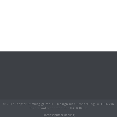
© 2017 Toepfer Stiftung gGmbH | Design und Umsetzung:
OFFBIT
, ein
Tochterunternehmen der
ITALICBOLD
Datenschutzerklärung