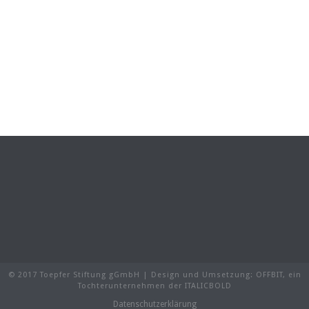
© 2017 Toepfer Stiftung gGmbH | Design und Umsetzung:
OFFBIT
, ein
Tochterunternehmen der
ITALICBOLD
Datenschutzerklärung