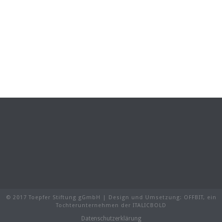
© 2017 Toepfer Stiftung gGmbH | Design und Umsetzung:
OFFBIT
, ein
Tochterunternehmen der
ITALICBOLD
Datenschutzerklärung