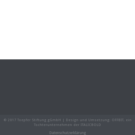
© 2017 Toepfer Stiftung gGmbH | Design und Umsetzung:
OFFBIT
, ein
Tochterunternehmen der
ITALICBOLD
Datenschutzerklärung