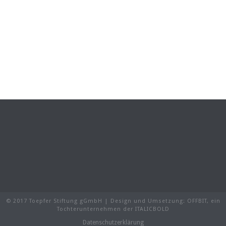
© 2017 Toepfer Stiftung gGmbH | Design und Umsetzung:
OFFBIT
, ein
Tochterunternehmen der
ITALICBOLD
Datenschutzerklärung