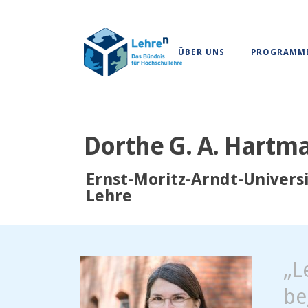
ÜBER UNS
PROGRAMM
Dorthe G. A. Hartma
Ernst-Moritz-Arndt-Univers
Lehre
„L
be