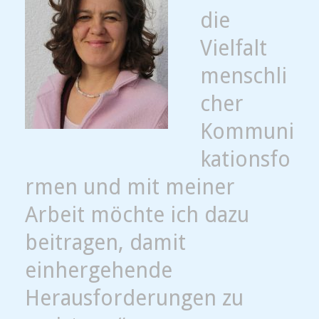
die
Vielfalt
menschli
cher
Kommuni
kationsfo
rmen und mit meiner
Arbeit möchte ich dazu
beitragen, damit
einhergehende
Herausforderungen zu