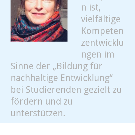
n ist,
vielfältige
Kompeten
zentwicklu
ngen im
Sinne der „Bildung für
nachhaltige Entwicklung“
bei Studierenden gezielt zu
fördern und zu
unterstützen.