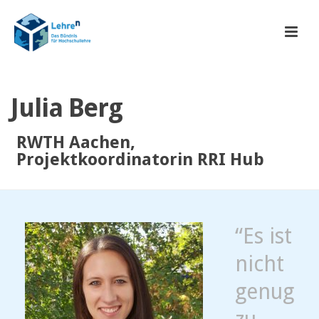
Julia Berg
RWTH Aachen,
Projektkoordinatorin RRI Hub
“Es ist
nicht
genug