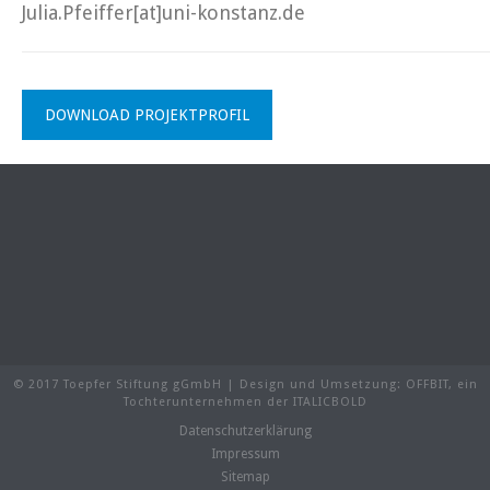
Julia.Pfeiffer[at]uni-konstanz.de
DOWNLOAD PROJEKTPROFIL
© 2017 Toepfer Stiftung gGmbH | Design und Umsetzung:
OFFBIT
, ein
Tochterunternehmen der
ITALICBOLD
Datenschutzerklärung
Impressum
Sitemap