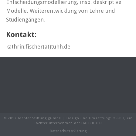
Entscheidungsmodellierung, insb. deskriptive
Modelle, Weiterentwicklung von Lehre und
Studiengängen.
Kontakt:
kathrin.fischer(at)tuhh.de
© 2017 Toepfer Stiftung gGmbH | Design und Umsetzung:
OFFBIT
, ein
Tochterunternehmen der
ITALICBOLD
Datenschutzerklärung