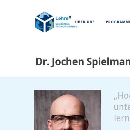
ÜBER UNS
PROGRAMM
Dr. Jochen Spielma
„Ho
unte
ler