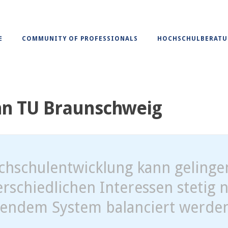
E
COMMUNITY OF PROFESSIONALS
HOCHSCHULBERAT
nn TU Braunschweig
chschulentwicklung kann gelinge
rschiedlichen Interessen stetig n
nendem System balanciert werden