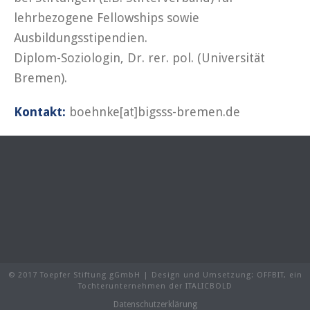
lehrbezogene Fellowships sowie
Ausbildungsstipendien.
Diplom-Soziologin, Dr. rer. pol. (Universität
Bremen).
Kontakt:
boehnke[at]bigsss-bremen.de
© 2017 Toepfer Stiftung gGmbH | Design und Umsetzung:
OFFBIT
, ein
Tochterunternehmen der
ITALICBOLD
Datenschutzerklärung