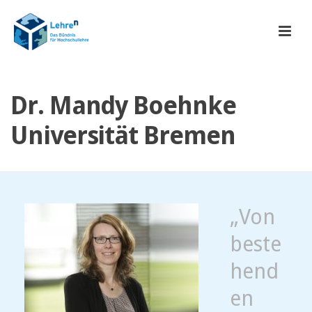
Dr. Mandy Boehnke
Universität Bremen
„Von
beste
hend
en