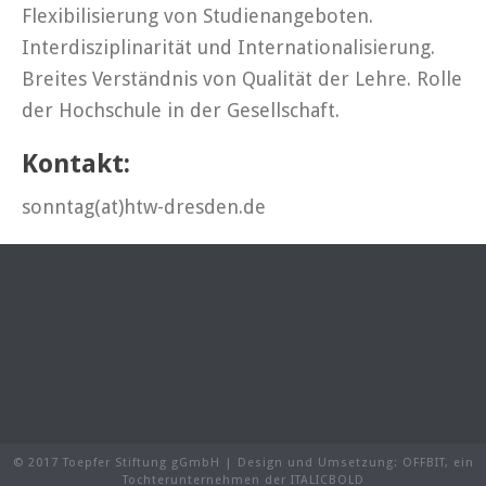
Flexibilisierung von Studienangeboten.
Interdisziplinarität und Internationalisierung.
Breites Verständnis von Qualität der Lehre. Rolle
der Hochschule in der Gesellschaft.
Kontakt:
sonntag(at)htw-dresden.de
© 2017 Toepfer Stiftung gGmbH | Design und Umsetzung:
OFFBIT
, ein
Tochterunternehmen der
ITALICBOLD