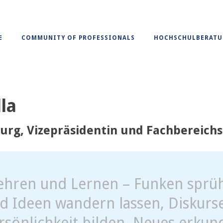
E
COMMUNITY OF PROFESSIONALS
HOCHSCHULBERAT
lla
g, Vizepräsidentin und Fachbereichs
ehren und Lernen – Funken spr
d Ideen wandern lassen, Diskurse
rsönlichkeit bilden, Neues erkun