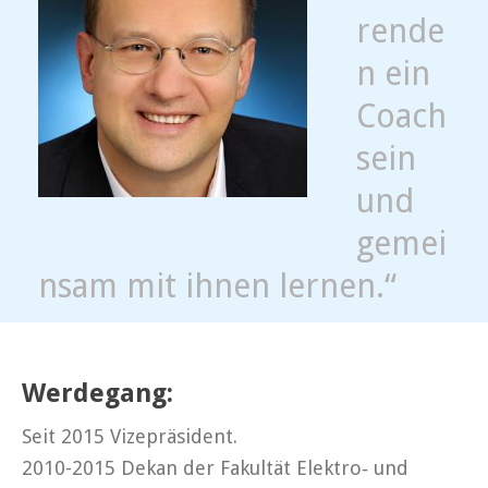
rende
n ein
Coach
sein
und
gemei
nsam mit ihnen lernen.“
Werdegang:
Seit 2015 Vizepräsident.
2010-2015 Dekan der Fakultät Elektro‐ und