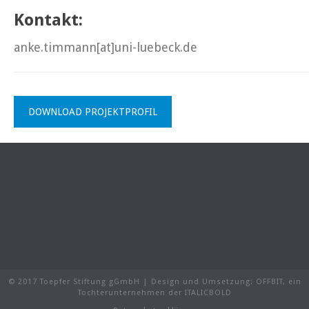
Kontakt:
anke.timmann[at]uni-luebeck.de
DOWNLOAD PROJEKTPROFIL
© 2017 Toepfer Stiftung gGmbH | Design und Umsetzung:
OFFBIT
, ein
Tochterunternehmen der
ITALICBOLD