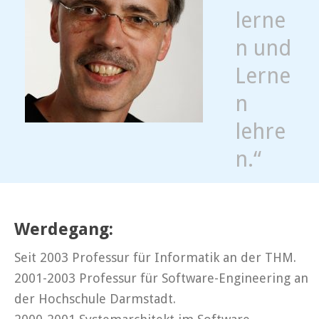
lerne
n und
Lerne
n
lehre
n.“
Werdegang:
Seit 2003 Professur für Informatik an der THM.
2001-2003 Professur für Software-Engineering an
der Hochschule Darmstadt.